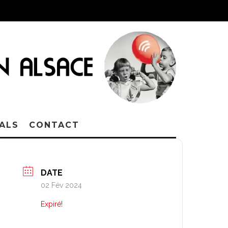
VALS
CONTACT
DATE
02 Fév 2024
Expiré!