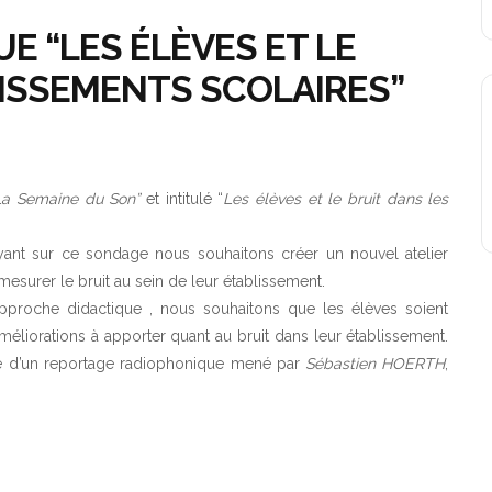
E “LES ÉLÈVES ET LE
LISSEMENTS SCOLAIRES”
La Semaine du Son”
et intitulé “
Les élèves et le bruit dans les
ant sur ce sondage nous souhaitons créer un nouvel atelier
mesurer le bruit au sein de leur établissement.
approche didactique , nous souhaitons que les élèves soient
améliorations à apporter quant au bruit dans leur établissement.
me d’un reportage radiophonique mené par
Sébastien HOERTH
,