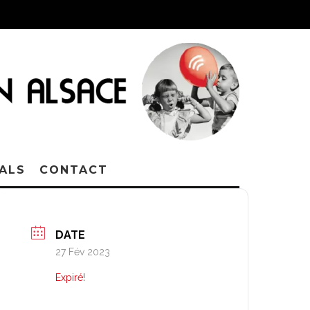
VALS
CONTACT
DATE
27 Fév 2023
Expiré!