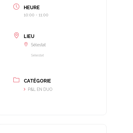
HEURE
10:00 - 11:00
LIEU
Sélestat
Sélestat
CATÉGORIE
P&L EN DUO