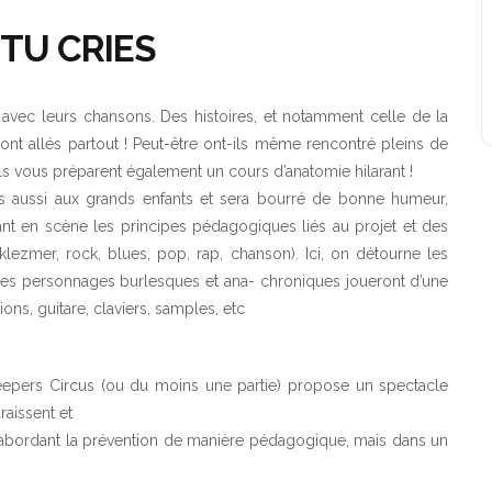
TU CRIES
avec leurs chansons. Des histoires, et notamment celle de la
nt allés partout ! Peut-être ont-ils même rencontré pleins de
s vous préparent également un cours d’anatomie hilarant !
ais aussi aux grands enfants et sera bourré de bonne humeur,
nt en scène les principes pédagogiques liés au projet et des
, klezmer, rock, blues, pop, rap, chanson). Ici, on détourne les
 Les personnages burlesques et ana- chroniques joueront d’une
ons, guitare, claviers, samples, etc
 Weepers Circus (ou du moins une partie) propose un spectacle
raissent et
n abordant la prévention de manière pédagogique, mais dans un