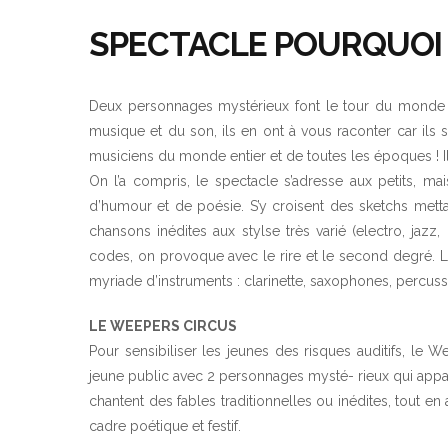
SPECTACLE POURQUOI 
Deux personnages mystérieux font le tour du monde 
musique et du son, ils en ont à vous raconter car ils so
musiciens du monde entier et de toutes les époques ! Il
On l’a compris, le spectacle s’adresse aux petits, m
d’humour et de poésie. S’y croisent des sketchs metta
chansons inédites aux stylse très varié (electro, jazz
codes, on provoque avec le rire et le second degré.
myriade d’instruments : clarinette, saxophones, percussi
LE WEEPERS CIRCUS
Pour sensibiliser les jeunes des risques auditifs, le
jeune public avec 2 personnages mysté- rieux qui appa
chantent des fables traditionnelles ou inédites, tout e
cadre poétique et festif.