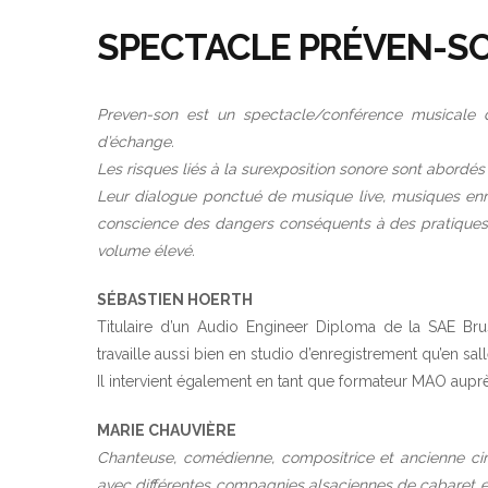
SPECTACLE PRÉVEN-S
Preven-son est un spectacle/conférence musicale 
d’échange.
Les risques liés à la surexposition sonore sont abordé
Leur dialogue ponctué de musique live, musiques enr
conscience des dangers conséquents à des pratiques t
volume élevé.
SÉBASTIEN HOERTH
Titulaire d’un Audio Engineer Diploma de la SAE Brus
travaille aussi bien en studio d’enregistrement qu’en sal
Il intervient également en tant que formateur MAO auprè
MARIE CHAUVIÈRE
Chanteuse, comédienne, compositrice et ancienne cir
avec différentes compagnies alsaciennes de cabaret e