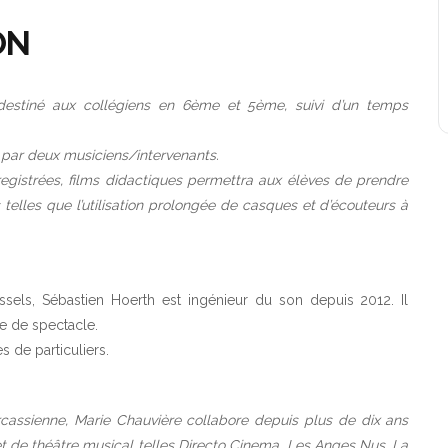
ON
destiné aux collégiens en 6ème et 5ème, suivi d’un temps
s par deux musiciens/intervenants.
egistrées, films didactiques permettra aux élèves de prendre
elles que l’utilisation prolongée de casques et d’écouteurs à
sels, Sébastien Hoerth est ingénieur du son depuis 2012. Il
le de spectacle.
s de particuliers.
cassienne, Marie Chauvière collabore depuis plus de dix ans
t de théâtre musical telles Directo Cinema, Les Anges Nus, La