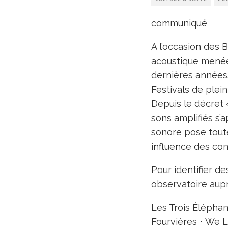
communiqué
A l’occasion des 
acoustique menée 
dernières années
Festivals de plei
Depuis le décret 
sons amplifiés s’a
sonore pose toute
influence des con
Pour identifier d
observatoire auprè
Les Trois Éléphan
Fourvières • We 