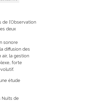
s de l’Observation
ces deux
on sonore
a diffusion des
air, la gestion
lexe, forte
olutif.
 une étude
 Nuits de