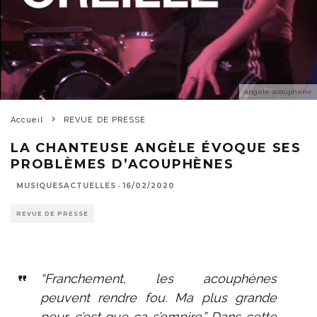
angele acouphene
Accueil
REVUE DE PRESSE
LA CHANTEUSE ANGÈLE ÉVOQUE SES
PROBLÈMES D’ACOUPHÈNES
MUSIQUESACTUELLES
·
16/02/2020
REVUE DE PRESSE
“Franchement, les acouphènes
peuvent rendre fou. Ma plus grande
peur, c’est que ça s’empire.” Dans cette