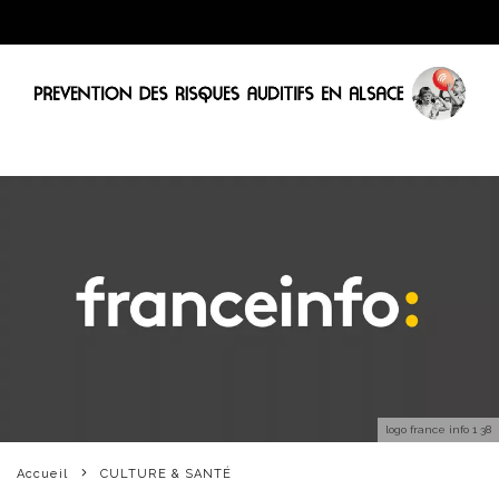
logo france info 1 38
Accueil
CULTURE & SANTÉ