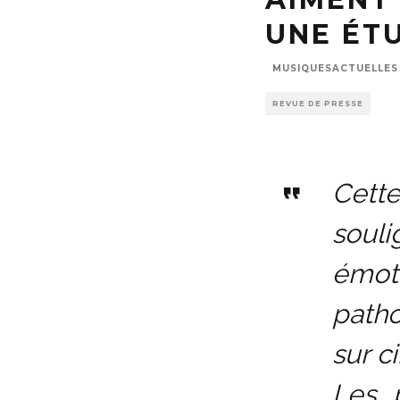
UNE ÉT
MUSIQUESACTUELLES
REVUE DE PRESSE
Cette
souli
émo
patho
sur c
Les 