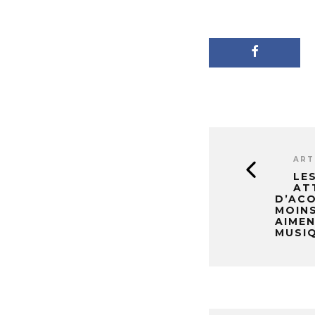
ART
LE
AT
D’AC
MOINS
AIMEN
MUSI