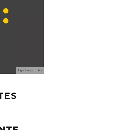
logo france info 1
TES
T
INTE