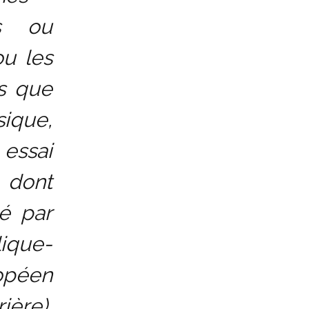
ts ou
ou les
es que
ique,
 essai
t dont
né par
ique-
opéen
ière),