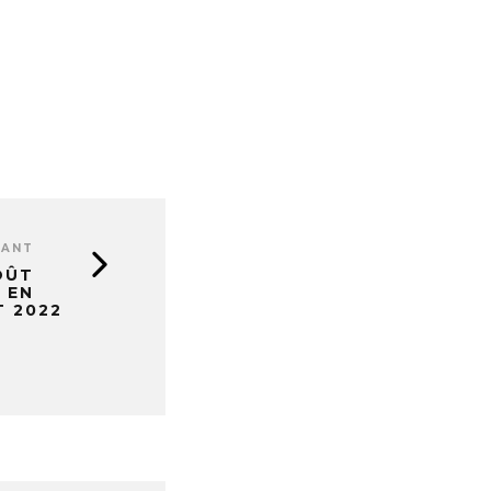
VANT
ÛT
 EN
T 2022