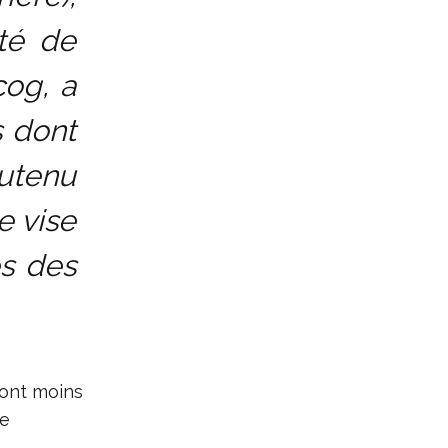
ité de
cog, a
 dont
outenu
e vise
s des
sont moins
de