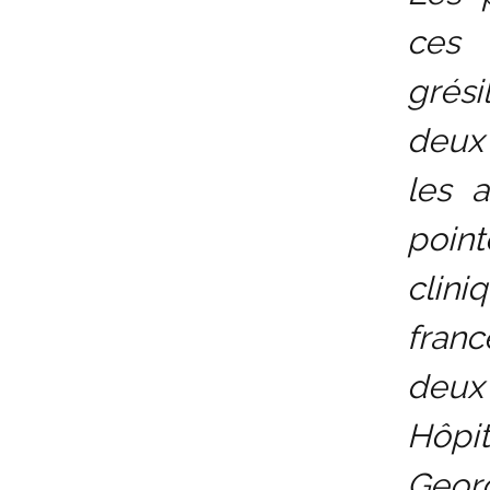
ces 
grési
deux 
les 
point
clini
franc
deux
Hôpi
Georg