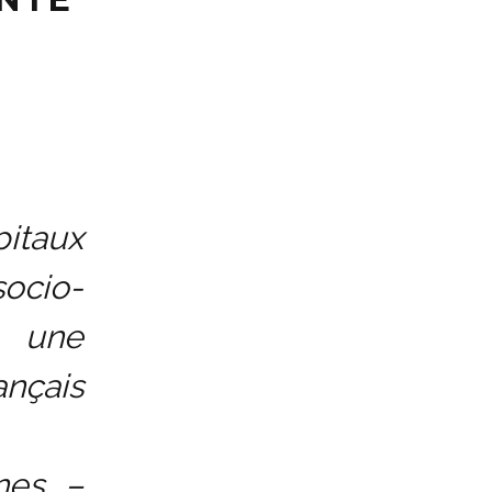
pitaux
socio-
 une
ançais
nes –