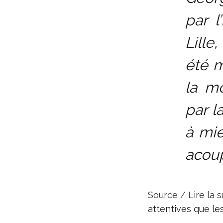
par l
Lille
été 
la mo
par l
à mi
acou
Source / Lire la s
attentives que le