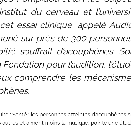
’Institut du cerveau et l’univers
, cet essai clinique, appelé Audi
mené sur près de 300 personnes
itié souffrait d’acouphènes. S
a Fondation pour l’audition, l’étud
eux comprendre les mécanisme
phènes.
uite :
Santé : les personnes atteintes d’acouphènes 
s autres et aiment moins la musique, pointe une étu