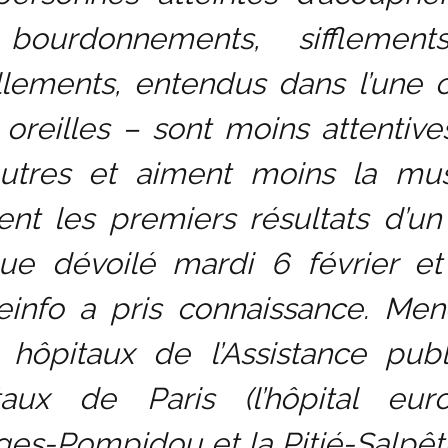
bourdonnements, sifflemen
llements, entendus dans l’une 
oreilles – sont moins attentiv
autres et aiment moins la mus
ent les premiers résultats d’un
que dévoilé mardi 6 février e
einfo a pris connaissance. Me
 hôpitaux de l’Assistance publ
taux de Paris (l’hôpital eur
es-Pompidou et la Pitié-Salpêtr