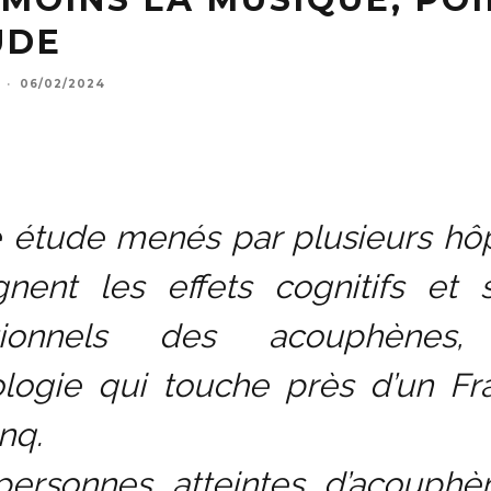
UDE
·
06/02/2024
 étude menés par plusieurs hô
gnent les effets cognitifs et 
tionnels des acouphènes,
logie qui touche près d’un Fr
inq.
personnes atteintes d’acouphè