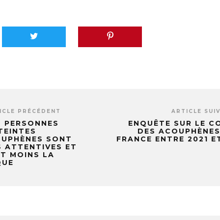
ICLE PRÉCÉDENT
ARTICLE SUI
S PERSONNES
ENQUÊTE SUR LE CO
TEINTES
DES ACOUPHÈNES
OUPHÈNES SONT
FRANCE ENTRE 2021 E
 ATTENTIVES ET
T MOINS LA
QUE